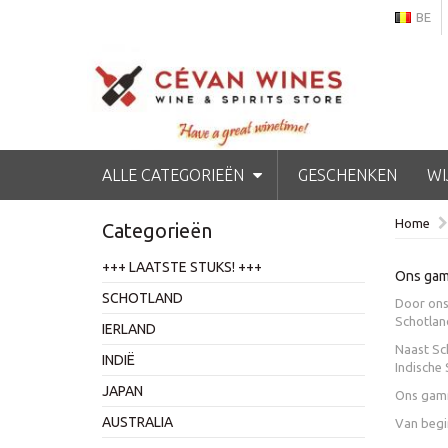
BE
ALLE CATEGORIEËN
GESCHENKEN
WI
Home
Categorieën
+++ LAATSTE STUKS! +++
Ons gamm
SCHOTLAND
Door ons 
Schotland
IERLAND
Naast Sch
INDIË
Indische 
JAPAN
Ons gamm
AUSTRALIA
Van begin