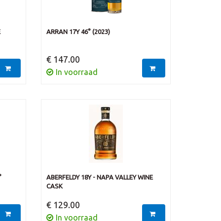
E
ARRAN 17Y 46° (2023)
€ 147.00
In voorraad
°
ABERFELDY 18Y - NAPA VALLEY WINE
CASK
€ 129.00
In voorraad