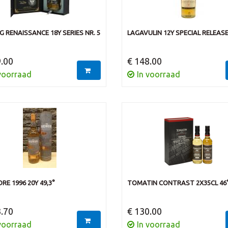
G RENAISSANCE 18Y SERIES NR. 5
LAGAVULIN 12Y SPECIAL RELEAS
.00
€ 148.00
voorraad
In voorraad
E 1996 20Y 49,3°
TOMATIN CONTRAST 2X35CL 46
.70
€ 130.00
voorraad
In voorraad