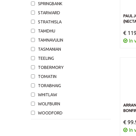
SPRINGBANK
STARWARD
PAUL J
(NECT
STRATHISLA
TAMDHU
€ 119
TAMNAVULIN
In 
TASMANIAN
TEELING
TOBERMORY
TOMATIN
TORABHAIG
WHITLAW
WOLFBURN
ARRAN 
BONFI
WOODFORD
€ 99.
In 