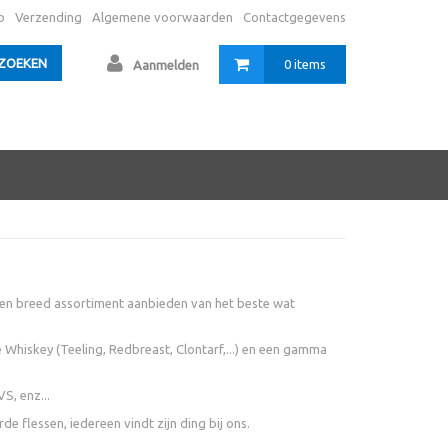
o
Verzending
Algemene voorwaarden
Contactgegevens
ZOEKEN
0 items
Aanmelden
i en breed assortiment aanbieden van het beste wat
 Whiskey (Teeling, Redbreast, Clontarf,...) en een gamma
S, enz...
 flessen, iedereen vindt zijn ding bij ons.