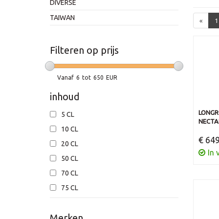
DIVERSE
TAIWAN
«
1
Filteren op prijs
Vanaf
6
tot
650
EUR
inhoud
LONGRO
5 CL
NECTA
10 CL
€ 649
20 CL
In 
50 CL
70 CL
75 CL
Merken