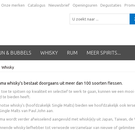
Onze merken
Catalogus
Nieuwsbrief
Openingsuren
Degustaties
Prom
JN & BUBBELS
WHISKY
RUM
MEER SPIRITS...
Whisky
a whisky's bestaat doorgaans uit meer dan 100 soorten flessen.
toe te spitsen op kwaliteit en selectief te werk te gaan, kunnen we een moo
 te bieden heeft.
otse whisky's (hoofdzakelijk Single Malts) bieden we hoofdzakelijk ook Ierse
Single Malts van Paul John aan.
a wordt verder afwisselend aangevuld met whisk(e)y uit Japan, Taiwan, de V
nende whisky liefhebber tot verwoede verzamelaar van nieuwe of gelimiteerde