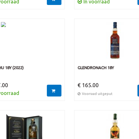
voorraad
In voorraad
 18Y (2022)
GLENDRONACH 18Y
.00
€ 165.00
voorraad
Voorraad uitgeput