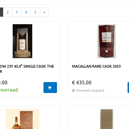
2
3
4
5
»
W 23Y 43,4° SINGLE CASK THE
MACALLAN RARE CASK 2023
R
.00
€ 435.00
voorraad
Voorraad uitgeput