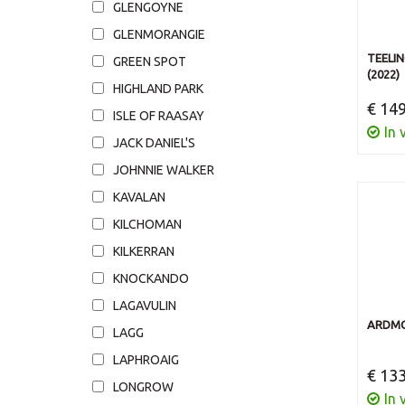
GLENGOYNE
GLENMORANGIE
TEELIN
GREEN SPOT
(2022)
HIGHLAND PARK
€ 149
ISLE OF RAASAY
In 
JACK DANIEL'S
JOHNNIE WALKER
KAVALAN
KILCHOMAN
KILKERRAN
KNOCKANDO
LAGAVULIN
ARDMOR
LAGG
LAPHROAIG
€ 133
LONGROW
In 