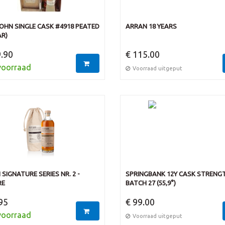
OHN SINGLE CASK #4918 PEATED
ARRAN 18 YEARS
AR)
.90
€ 115.00
voorraad
Voorraad uitgeput
SIGNATURE SERIES NR. 2 -
SPRINGBANK 12Y CASK STRENG
RE
BATCH 27 (55,9°)
95
€ 99.00
voorraad
Voorraad uitgeput