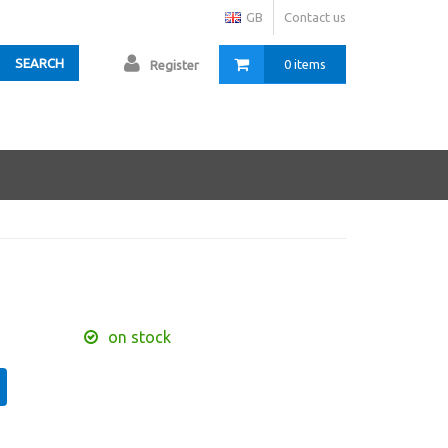
GB
Contact us
SEARCH
0 items
Register
on stock