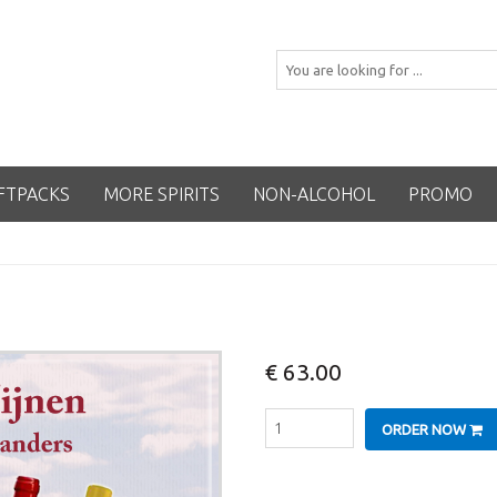
FTPACKS
MORE SPIRITS
NON-ALCOHOL
PROMO
€ 63.00
ORDER NOW