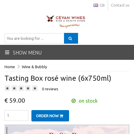
GB
Contact us
SHOW MENU
Home
Wine & Bubbly
Tasting Box rosé wine (6x750ml)
0 reviews
€ 59.00
on stock
ORDER NOW