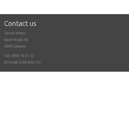
Contact us
Cévan Wines
Ieperstraat 46
8940 Geluwe
Tel. 0495 70 21 32
BTW BE 0766 894 173
FAQ frequently asked questions