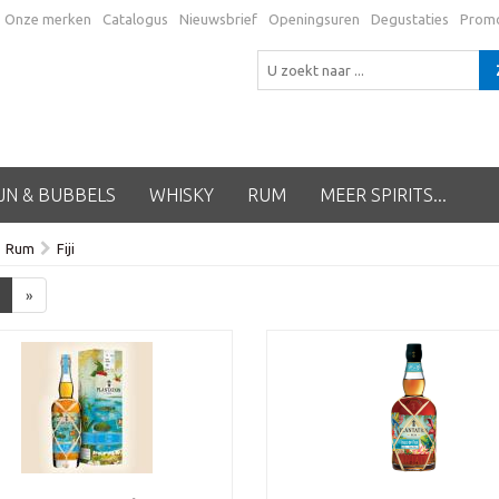
Onze merken
Catalogus
Nieuwsbrief
Openingsuren
Degustaties
Prom
JN & BUBBELS
WHISKY
RUM
MEER SPIRITS...
Rum
Fiji
»