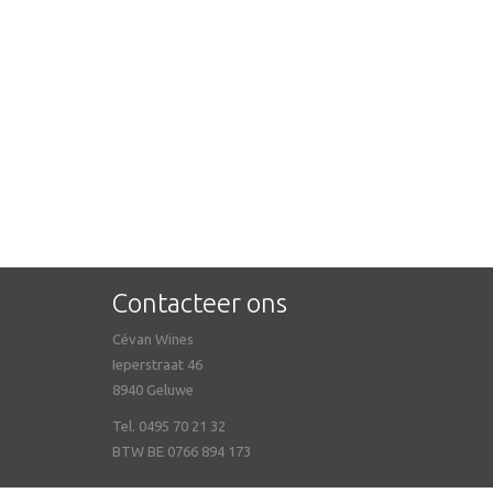
Contacteer ons
Cévan Wines
Ieperstraat 46
8940 Geluwe
Tel. 0495 70 21 32
BTW BE 0766 894 173