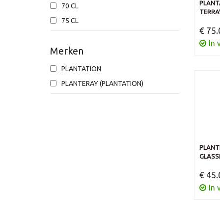
PLANTA
70 CL
TERRA
75 CL
€ 75.
In 
Merken
PLANTATION
PLANTERAY (PLANTATION)
PLANT
GLASS
€ 45.
In 