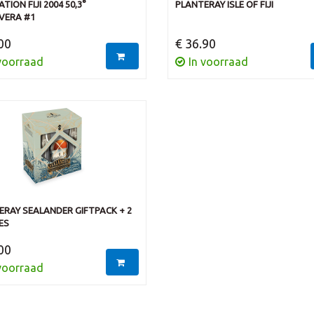
TION FIJI 2004 50,3°
PLANTERAY ISLE OF FIJI
VERA #1
00
€ 36.90
voorraad
In voorraad
ERAY SEALANDER GIFTPACK + 2
ES
00
voorraad