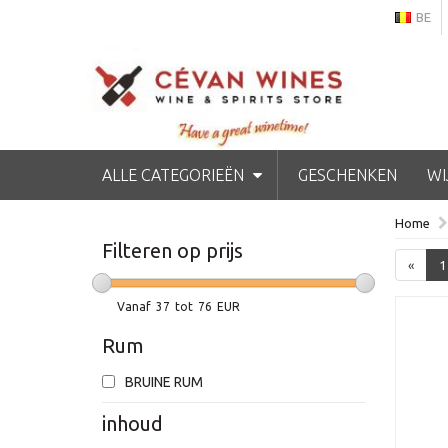
BE
ALLE CATEGORIEËN
GESCHENKEN
WI
Home
Filteren op prijs
«
1
Vanaf
37
tot
76
EUR
Rum
BRUINE RUM
inhoud