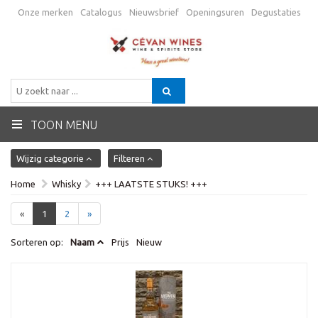
Onze merken
Catalogus
Nieuwsbrief
Openingsuren
Degustaties
Promo
Verzending
Algemene voorwaarden
Contactgegevens
BE
TOON MENU
Wijzig categorie
Filteren
Home
Whisky
+++ LAATSTE STUKS! +++
«
1
2
»
Sorteren op:
Naam
Prijs
Nieuw