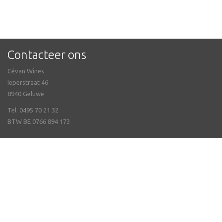
Contacteer ons
Cévan Wines
Ieperstraat 46
8940 Geluwe
Tel. 0495 70 21 32
BTW BE 0766 894 173
Veel gestelde vragen
Online bestellen & Verzending
Nieuwsbrief ontvangen
Openingsuren
Contact
Degustaties