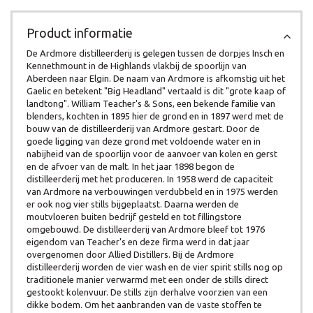
Product informatie
De Ardmore distilleerderij is gelegen tussen de dorpjes Insch en
Kennethmount in de Highlands vlakbij de spoorlijn van
Aberdeen naar Elgin. De naam van Ardmore is afkomstig uit het
Gaelic en betekent "Big Headland" vertaald is dit "grote kaap of
landtong". William Teacher's & Sons, een bekende familie van
blenders, kochten in 1895 hier de grond en in 1897 werd met de
bouw van de distilleerderij van Ardmore gestart. Door de
goede ligging van deze grond met voldoende water en in
nabijheid van de spoorlijn voor de aanvoer van kolen en gerst
en de afvoer van de malt. In het jaar 1898 begon de
distilleerderij met het produceren. In 1958 werd de capaciteit
van Ardmore na verbouwingen verdubbeld en in 1975 werden
er ook nog vier stills bijgeplaatst. Daarna werden de
moutvloeren buiten bedrijf gesteld en tot fillingstore
omgebouwd. De distilleerderij van Ardmore bleef tot 1976
eigendom van Teacher's en deze firma werd in dat jaar
overgenomen door Allied Distillers. Bij de Ardmore
distilleerderij worden de vier wash en de vier spirit stills nog op
traditionele manier verwarmd met een onder de stills direct
gestookt kolenvuur. De stills zijn derhalve voorzien van een
dikke bodem. Om het aanbranden van de vaste stoffen te