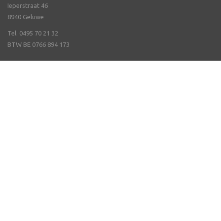
Ieperstraat 46
8940 Geluwe
Tel. 0495 70 21 32
BTW BE 0766 894 173
Veel gestelde vragen
Online bestellen & Verzending
Nieuwsbrief ontvangen
Openingsuren
Contact
Degustaties
Catalogus
Onze merken
Promoties