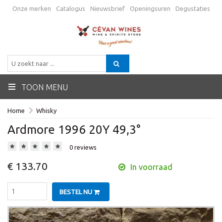
Onze merken
Catalogus
Nieuwsbrief
Openingsuren
Degustaties
Promo
Verzending
Algemene voorwaarden
Contactgegevens
BE
TOON MENU
Home
Whisky
Ardmore 1996 20Y 49,3°
0 reviews
€ 133.70
In voorraad
BESTEL NU