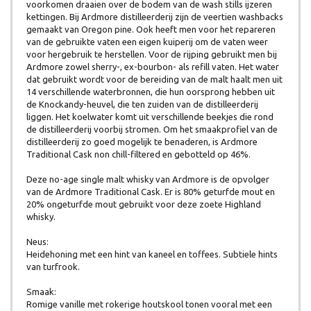
voorkomen draaien over de bodem van de wash stills ijzeren
kettingen. Bij Ardmore distilleerderij zijn de veertien washbacks
gemaakt van Oregon pine. Ook heeft men voor het repareren
van de gebruikte vaten een eigen kuiperij om de vaten weer
voor hergebruik te herstellen. Voor de rijping gebruikt men bij
Ardmore zowel sherry-, ex-bourbon- als refill vaten. Het water
dat gebruikt wordt voor de bereiding van de malt haalt men uit
14 verschillende waterbronnen, die hun oorsprong hebben uit
de Knockandy-heuvel, die ten zuiden van de distilleerderij
liggen. Het koelwater komt uit verschillende beekjes die rond
de distilleerderij voorbij stromen. Om het smaakprofiel van de
distilleerderij zo goed mogelijk te benaderen, is Ardmore
Traditional Cask non chill-filtered en gebotteld op 46%.
Deze no-age single malt whisky van Ardmore is de opvolger
van de Ardmore Traditional Cask. Er is 80% geturfde mout en
20% ongeturfde mout gebruikt voor deze zoete Highland
whisky.
Neus:
Heidehoning met een hint van kaneel en toffees. Subtiele hints
van turfrook.
Smaak:
Romige vanille met rokerige houtskool tonen vooral met een