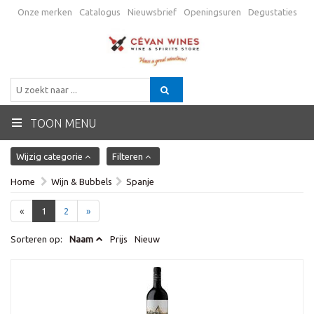
Onze merken
Catalogus
Nieuwsbrief
Openingsuren
Degustaties
Promo
Verzending
Algemene voorwaarden
Contactgegevens
BE
TOON MENU
Wijzig categorie
Filteren
Home
Wijn & Bubbels
Spanje
«
1
2
»
Sorteren op:
Naam
Prijs
Nieuw