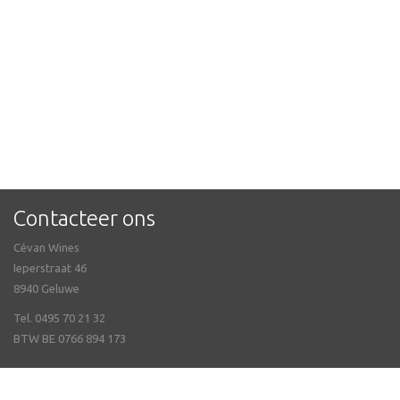
Contacteer ons
Cévan Wines
Ieperstraat 46
8940 Geluwe
Tel. 0495 70 21 32
BTW BE 0766 894 173
Veel gestelde vragen