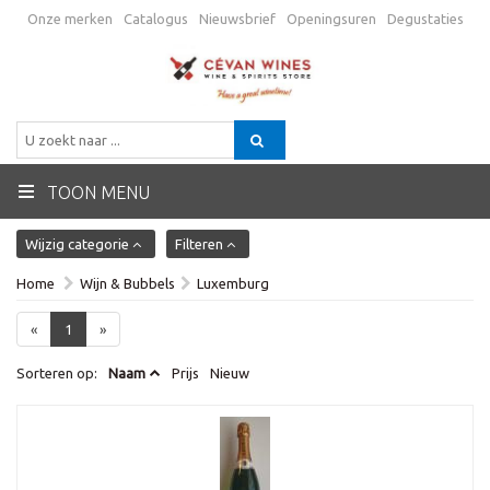
Onze merken
Catalogus
Nieuwsbrief
Openingsuren
Degustaties
Promo
Verzending
Algemene voorwaarden
Contactgegevens
BE
TOON MENU
Wijzig categorie
Filteren
Home
Wijn & Bubbels
Luxemburg
«
1
»
Sorteren op:
Naam
Prijs
Nieuw