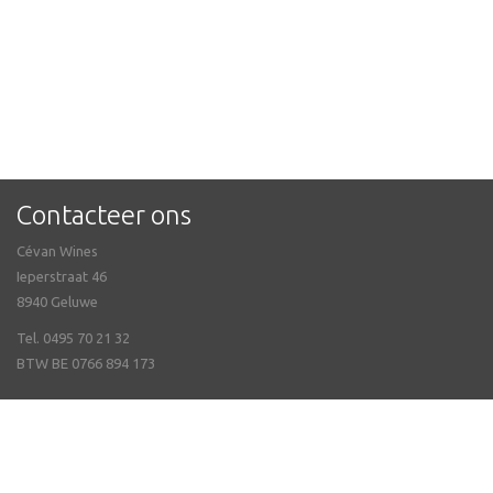
Contacteer ons
Cévan Wines
Ieperstraat 46
8940 Geluwe
Tel. 0495 70 21 32
BTW BE 0766 894 173
Veel gestelde vragen
Online bestellen & Verzending
Nieuwsbrief ontvangen