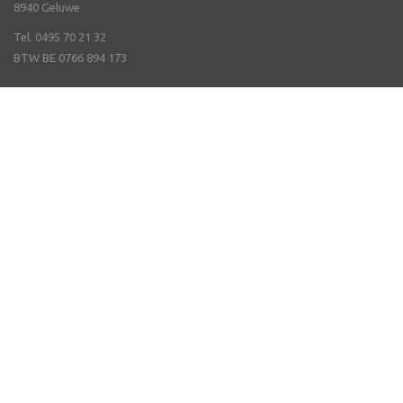
8940 Geluwe
Tel. 0495 70 21 32
BTW BE 0766 894 173
Veel gestelde vragen
Online bestellen & Verzending
Nieuwsbrief ontvangen
Openingsuren
Contact
Degustaties
Catalogus
Onze merken
Promoties