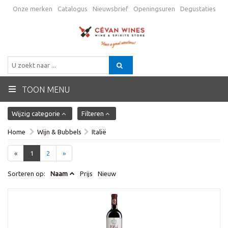
Onze merken
Catalogus
Nieuwsbrief
Openingsuren
Degustaties
Promo
Verzending
Algemene voorwaarden
Contactgegevens
BE
TOON MENU
Wijzig categorie
Filteren
Home
Wijn & Bubbels
Italië
«
1
2
»
Sorteren op:
Naam
Prijs
Nieuw