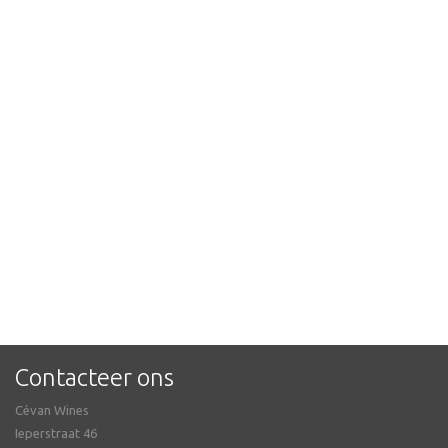
Contacteer ons
Cévan Wines
Ieperstraat 46