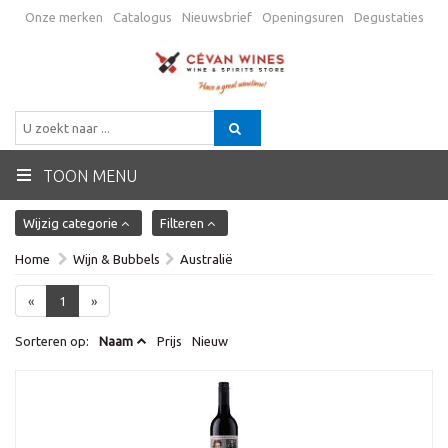
Onze merken
Catalogus
Nieuwsbrief
Openingsuren
Degustaties
Promo
Verzending
Algemene voorwaarden
Contactgegevens
BE
TOON MENU
Wijzig categorie
Filteren
Home
Wijn & Bubbels
Australië
«
1
»
Sorteren op:
Naam
Prijs
Nieuw