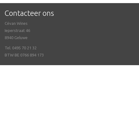
Contacteer ons
Cévan Wines
Ieperstraat 46
8940 Geluwe
Tel. 0495 70 21 32
BTW BE 0766 894 173
Veel gestelde vragen
Online bestellen & Verzending
Nieuwsbrief ontvangen
Openingsuren
Contact
Degustaties
Catalogus
Onze merken
Promoties