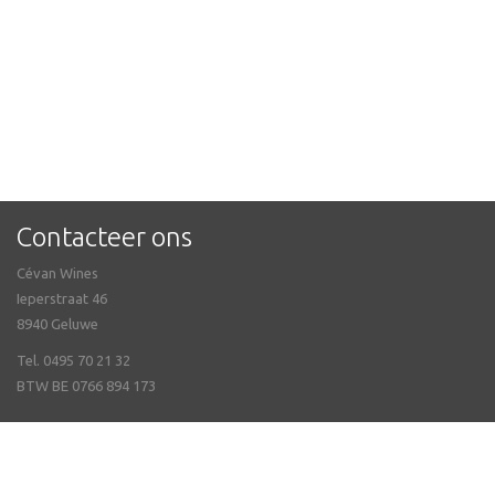
Contacteer ons
Cévan Wines
Ieperstraat 46
8940 Geluwe
Tel. 0495 70 21 32
BTW BE 0766 894 173
Veel gestelde vragen
Online bestellen & Verzending