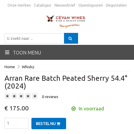
Onze merken
Catalogus
Nieuwsbrief
Openingsuren
Degustaties
Promo
Verzending
Algemene voorwaarden
Contactgegevens
BE
TOON MENU
Home
Whisky
Arran Rare Batch Peated Sherry 54.4°
(2024)
0 reviews
€ 175.00
In voorraad
BESTEL NU