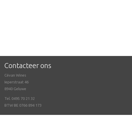
Contacteer ons
Cévan Wines
Ieperstraat 46
8940 Geluwe
Tel. 0495 70 21 32
BTW BE 0766 894 173
Veel gestelde vragen
Online bestellen & Verzending