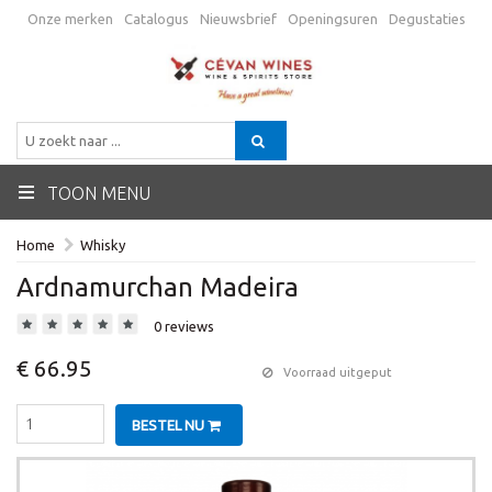
Onze merken
Catalogus
Nieuwsbrief
Openingsuren
Degustaties
Promo
Verzending
Algemene voorwaarden
Contactgegevens
BE
TOON MENU
Home
Whisky
Ardnamurchan Madeira
0 reviews
€ 66.95
Voorraad uitgeput
BESTEL NU