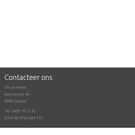
Contacteer ons
Cévan Wines
Ieperstraat 46
8940 Geluwe
Tel. 0495 70 21 32
BTW BE 0766 894 173
Veel gestelde vragen